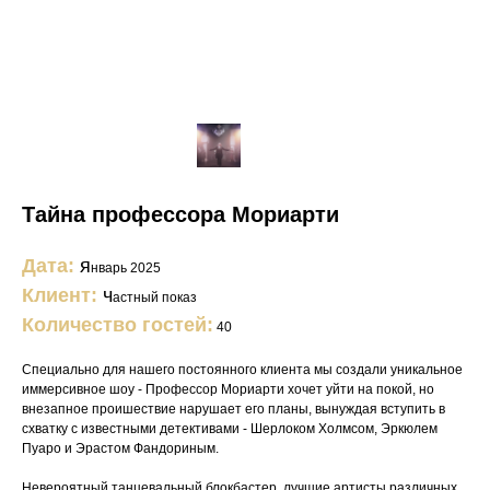
Тайна профессора Мориарти
Дата:
я
нварь 2025
Клиент:
ч
астный показ
Количество гостей:
40
Специально для нашего постоянного клиента мы создали уникальное
иммерсивное шоу - Профессор Мориарти хочет уйти на покой, но
внезапное проишествие нарушает его планы, вынуждая вступить в
схватку с известными детективами - Шерлоком Холмсом, Эркюлем
Пуаро и Эрастом Фандориным.
Невероятный танцевальный блокбастер, лучшие артисты различных